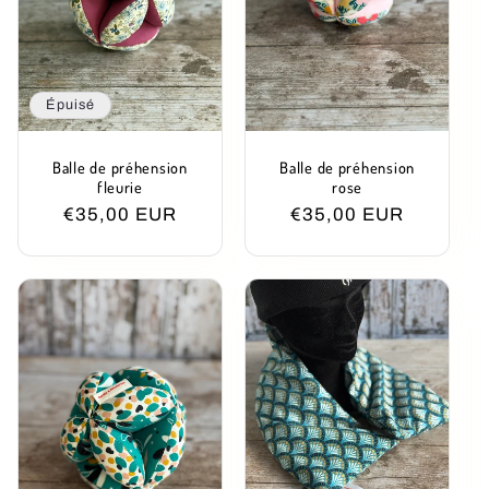
t
i
Épuisé
o
Balle de préhension
Balle de préhension
n
fleurie
rose
Prix
€35,00 EUR
Prix
€35,00 EUR
:
habituel
habituel