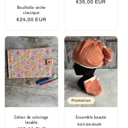
Prix
€35,00 EUR
Bouillotte sèche
habituel
classique
Prix
€24,00 EUR
habituel
Promotion
Cahier de coloriage
Ensemble beauté
lavable
Prix
Prix
€27,00 EUR