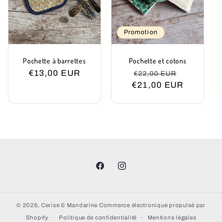
Promotion
Pochette à barrettes
Pochette et cotons
Prix
€13,00 EUR
Prix
Prix
€22,00 EUR
habituel
€21,00 EUR
habituel
promotio
Facebook
Instagram
© 2026,
Cerise & Mandarine
Commerce électronique propulsé par
Shopify
Politique de confidentialité
Mentions légales