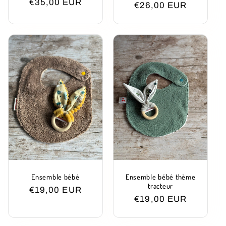
Prix
€35,00 EUR
€26,00 EUR
habituel
promotio
habituel
Ensemble bébé
Ensemble bébé thème
tracteur
Prix
€19,00 EUR
Prix
€19,00 EUR
habituel
habituel