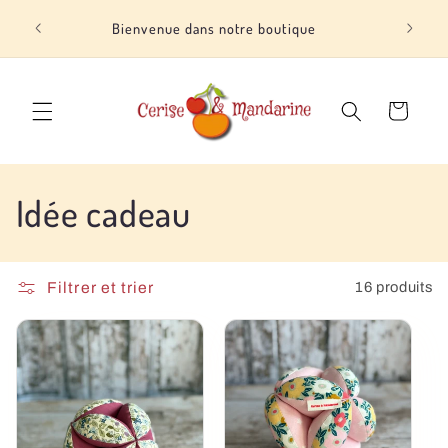
et
Livra
passer
Bienvenue dans notre boutique
au
contenu
Panier
C
Idée cadeau
o
l
Filtrer et trier
16 produits
l
e
c