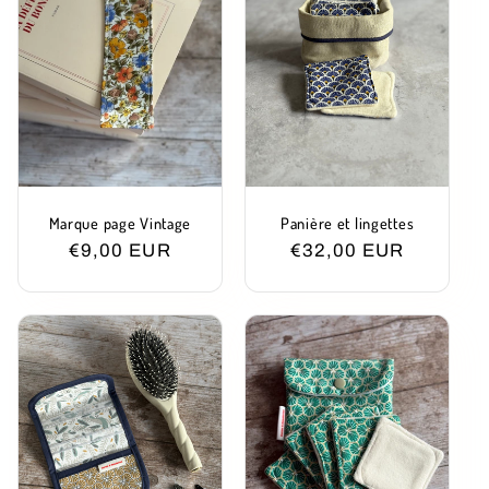
Marque page Vintage
Panière et lingettes
Prix
€9,00 EUR
Prix
€32,00 EUR
habituel
habituel