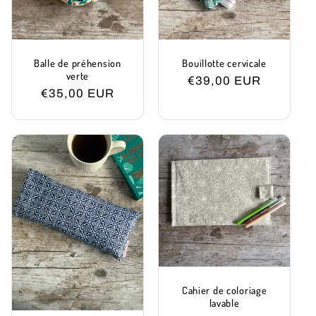
Balle de préhension
Bouillotte cervicale
verte
Prix
€39,00 EUR
Prix
€35,00 EUR
habituel
habituel
Cahier de coloriage
lavable